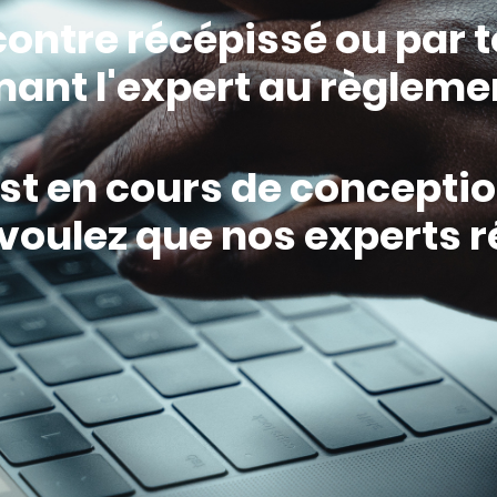
 contre récépissé ou par 
mant l'expert au règleme
t en cours de conceptio
 voulez que nos experts 