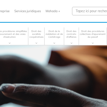
reprise
Services juridiques
Mohada +
es procédures simplifiées
Droit des
Droit de la
Droit des
Droit des procédures
couvrement et des voies
sociétés
médiation et de
contrats
collectives d'apurement
d'exécution
coopératives
L’arbitrage
d'affaires
du passif