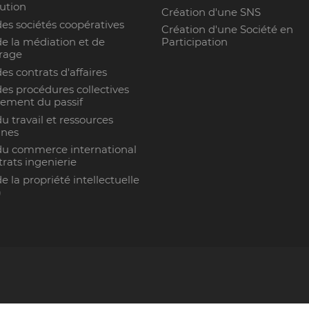
ution
Création d'une SNS
des sociétés coopératives
Création d'une Société en
de la médiation et de
Participation
trage
des contrats d'affaires
des procédures collectives
ement du passif
du travail et ressources
nes
du commerce international
trats ingenierie
de la propriété intellectuelle
)