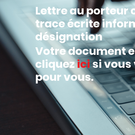
Lettre au porteur
trace écrite infor
désignation
Votre document es
cliquez
ici
si vous
pour vous.