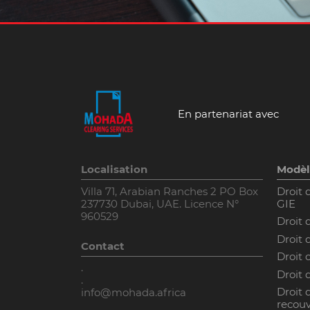
En partenariat avec
Localisation
Modèl
Villa 71, Arabian Ranches 2 PO Box
Droit 
237730 Dubai, UAE. Licence N°
GIE
960529
Droit 
Droit 
Contact
Droit
.
Droit 
.
Droit 
info@mohada.africa
recouv