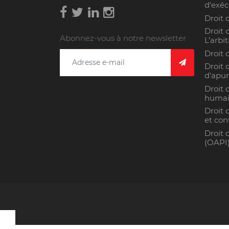
d'exéc
Droit 
Droit 
Abonnez-vous à notre newsletter
L’arbi
Droit 
Droit 
d'apur
Droit 
humai
Droit 
et con
Droit 
(OAPI