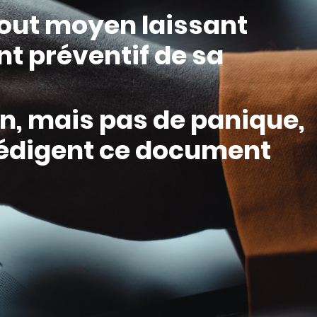
tout moyen laissant
nt préventif de sa
n, mais pas de panique,
rédigent ce document