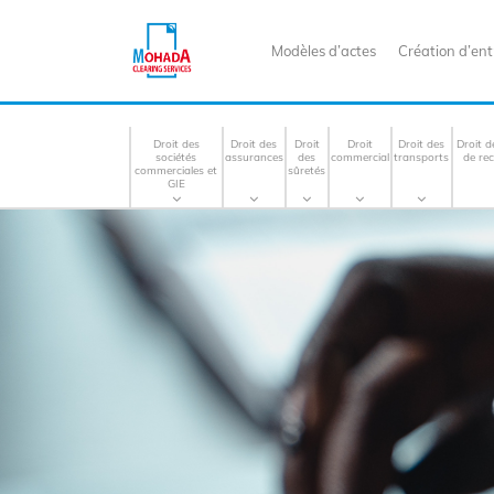
Modèles d’actes
Création d’ent
Droit des
Droit des
Droit
Droit
Droit des
Droit d
sociétés
assurances
des
commercial
transports
de re
commerciales et
sûretés
GIE