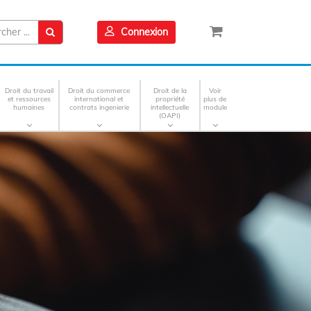
Connexion
Droit du travail
Droit du commerce
Droit de la
Voir
et ressources
international et
propriété
plus de
humaines
contrats ingenierie
intellectuelle
module
(OAPI)