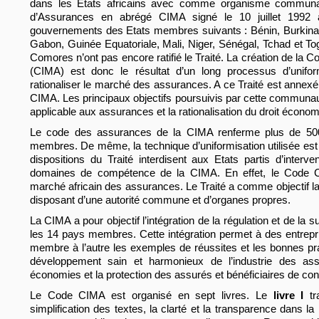
dans les Etats africains avec comme organisme communaut
d’Assurances en abrégé CIMA signé le 10 juillet 1992
gouvernements des Etats membres suivants : Bénin, Burkina,
Gabon, Guinée Equatoriale, Mali, Niger, Sénégal, Tchad et Tog
Comores n’ont pas encore ratifié le Traité. La création de la
(CIMA) est donc le résultat d’un long processus d’unifo
rationaliser le marché des assurances. A ce Traité est anne
CIMA. Les principaux objectifs poursuivis par cette communauta
applicable aux assurances et la rationalisation du droit écon
Le code des assurances de la CIMA renferme plus de 500 a
membres. De même, la technique d’uniformisation utilisée est
dispositions du Traité interdisent aux Etats partis d’interv
domaines de compétence de la CIMA. En effet, le Code CI
marché africain des assurances. Le Traité a comme objectif la
disposant d’une autorité commune et d’organes propres.
La CIMA a pour objectif l’intégration de la régulation et de la
les 14 pays membres. Cette intégration permet à des entrepri
membre à l’autre les exemples de réussites et les bonnes pra
développement sain et harmonieux de l’industrie des assu
économies et la protection des assurés et bénéficiaires de con
Le Code CIMA est organisé en sept livres. Le
livre I
tra
simplification des textes, la clarté et la transparence dans l