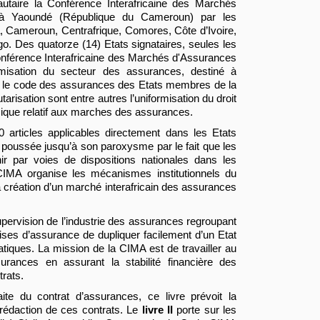
aire la Conférence Interafricaine des Marchés
 à Yaoundé (République du Cameroun) par les
 Cameroun, Centrafrique, Comores, Côte d’Ivoire,
o. Des quatorze (14) Etats signataires, seules les
 Conférence Interafricaine des Marchés d'Assurances
rmisation du secteur des assurances, destiné à
xé le code des assurances des Etats membres de la
risation sont entre autres l’uniformisation du droit
omique relatif aux marches des assurances.
rticles applicables directement dans les Etats
 poussée jusqu’à son paroxysme par le fait que les
enir par voies de dispositions nationales dans les
MA organise les mécanismes institutionnels du
 création d’un marché interafricain des assurances
 supervision de l’industrie des assurances regroupant
ses d’assurance de dupliquer facilement d’un Etat
tiques. La mission de la CIMA est de travailler au
rances en assurant la stabilité financière des
trats.
ite du contrat d’assurances, ce livre prévoit la
a rédaction de ces contrats. Le
livre II
porte sur les