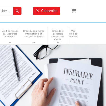
Connexion
Droit du travail
Droit du commerce
Droit de la
Voir
et ressources
international et
propriété
plus de
humaines
contrats ingenierie
intellectuelle
module
(OAPI)