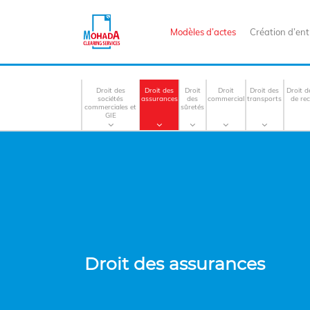
Modèles d’actes
Création d’ent
Droit des
Droit des
Droit
Droit
Droit des
Droit d
sociétés
assurances
des
commercial
transports
de re
commerciales et
sûretés
GIE
Droit des assurances