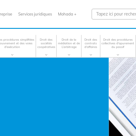
reprise
Services juridiques
Mohada +
es procédures simplifiées
Droit des
Droit de la
Droit des
Droit des procédures
couvrement et des voies
sociétés
médiation et de
contrats
collectives d'apurement
d'exécution
coopératives
L’arbitrage
d'affaires
du passif