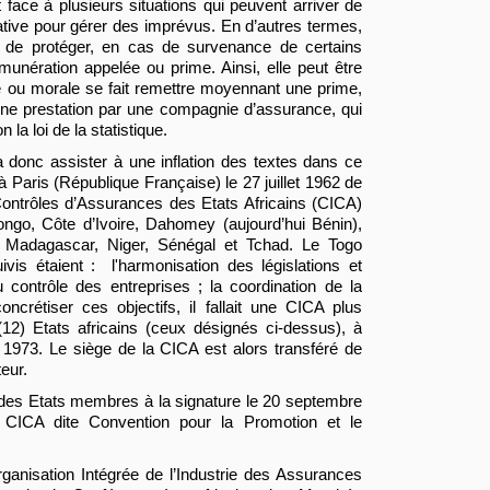
it face à plusieurs situations qui peuvent arriver de
ative pour gérer des imprévus. En d’autres termes,
t de protéger, en cas de survenance de certains
unération appelée ou prime. Ainsi, elle peut être
e ou morale se fait remettre moyennant une prime,
 une prestation par une compagnie d’assurance, qui
a loi de la statistique.
a donc assister à une inflation des textes dans ce
aris (République Française) le 27 juillet 1962 de
Contrôles d’Assurances des Etats Africains (CICA)
ongo, Côte d’Ivoire, Dahomey (aujourd’hui Bénin),
e, Madagascar, Niger, Sénégal et Tchad. Le Togo
vis étaient : l'harmonisation des législations et
u contrôle des entreprises ; la coordination de la
crétiser ces objectifs, il fallait une CICA plus
(12) Etats africains (ceux désignés ci-dessus), à
1973. Le siège de la CICA est alors transféré de
eur.
des Etats membres à la signature le 20 septembre
a CICA dite Convention pour la Promotion et le
ganisation Intégrée de l’Industrie des Assurances