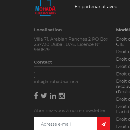
En partenariat avec
Localisation
Modèl
Villa 71, Arabian Ranches 2 PO Box
Droit 
237730 Dubai, UAE. Licence N°
GIE
960529
Droit 
Droit 
Contact
Droit
.
Droit 
.
Droit 
info@mohada.africa
recouv
d'exéc
Droit 
Droit 
Abonnez-vous à notre newsletter
L’arbi
Droit 
Droit 