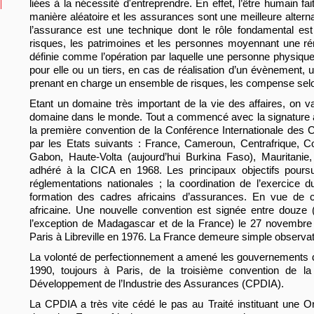
liées à la nécessité d'entreprendre. En effet, l’être humain fa
manière aléatoire et les assurances sont une meilleure altern
l’assurance est une technique dont le rôle fondamental es
risques, les patrimoines et les personnes moyennant une rém
définie comme l’opération par laquelle une personne physiqu
pour elle ou un tiers, en cas de réalisation d’un évènement,
prenant en charge un ensemble de risques, les compense selon l
Etant un domaine très important de la vie des affaires, on v
domaine dans le monde. Tout a commencé avec la signature à P
la première convention de la Conférence Internationale des 
par les Etats suivants : France, Cameroun, Centrafrique, C
Gabon, Haute-Volta (aujourd’hui Burkina Faso), Mauritani
adhéré à la CICA en 1968. Les principaux objectifs poursui
réglementations nationales ; la coordination de l’exercice d
formation des cadres africains d’assurances. En vue de con
africaine. Une nouvelle convention est signée entre douze 
l’exception de Madagascar et de la France) le 27 novembre 
Paris à Libreville en 1976. La France demeure simple observat
La volonté de perfectionnement a amené les gouvernements 
1990, toujours à Paris, de la troisième convention de l
Développement de l’Industrie des Assurances (CPDIA).
La CPDIA a très vite cédé le pas au Traité instituant une Or