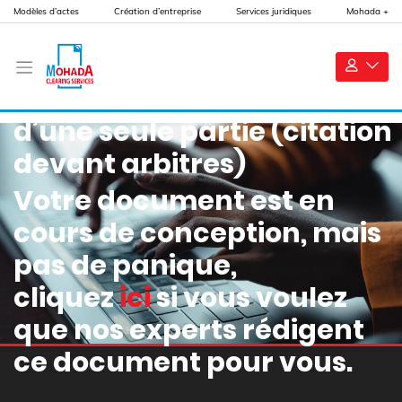
Modèles d’actes
Création d’entreprise
Services juridiques
Mohada +
Requête aux fins de saisine
d’une seule partie (citation
devant arbitres)
Votre document est en
cours de conception, mais
pas de panique,
cliquez
ici
si vous voulez
que nos experts rédigent
ce document pour vous.