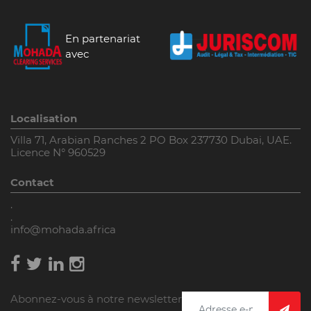
En partenariat
avec
Localisation
Villa 71, Arabian Ranches 2 PO Box 237730 Dubai, UAE.
Licence N° 960529
Contact
.
.
info@mohada.africa
Abonnez-vous à notre newsletter