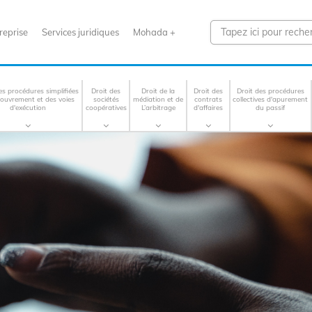
reprise
Services juridiques
Mohada +
es procédures simplifiées
Droit des
Droit de la
Droit des
Droit des procédures
couvrement et des voies
sociétés
médiation et de
contrats
collectives d'apurement
d'exécution
coopératives
L’arbitrage
d'affaires
du passif