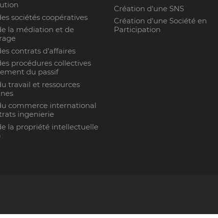
ution
Création d'une SNS
des sociétés coopératives
Création d'une Société en
de la médiation et de
Participation
trage
des contrats d'affaires
des procédures collectives
ement du passif
du travail et ressources
nes
du commerce international
trats ingenierie
de la propriété intellectuelle
)