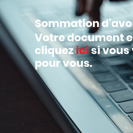
Sommation d'avoir
Votre document es
cliquez
ici
si vous
pour vous.