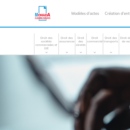
Modèles d’actes
Création d’ent
Droit des
Droit des
Droit
Droit
Droit des
Droit d
sociétés
assurances
des
commercial
transports
de re
commerciales et
sûretés
GIE