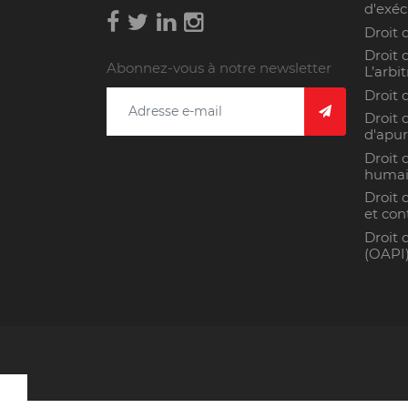
d'exéc
Droit 
Droit 
Abonnez-vous à notre newsletter
L’arbi
Droit 
Droit 
d'apur
Droit 
humai
Droit 
et con
Droit 
(OAPI