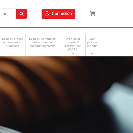
Connexion
Droit du travail
Droit du commerce
Droit de la
Voir
et ressources
international et
propriété
plus de
humaines
contrats ingenierie
intellectuelle
module
(OAPI)