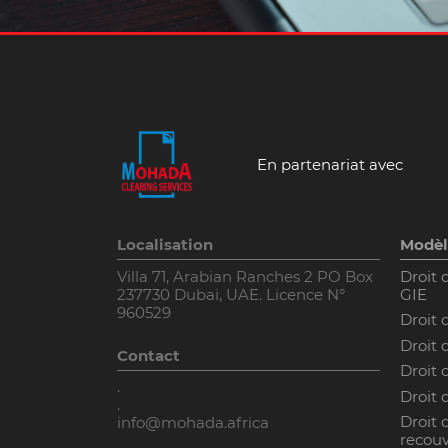
En partenariat avec
Localisation
Modèl
Villa 71, Arabian Ranches 2 PO Box
Droit 
237730 Dubai, UAE. Licence N°
GIE
960529
Droit 
Droit 
Contact
Droit
.
Droit 
.
Droit 
info@mohada.africa
recouv